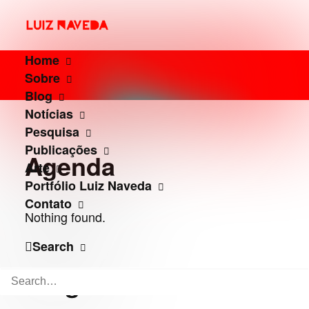
Home
Sobre
Blog
Notícias
Pesquisa
Publicações
Agenda
Arte
Portfólio Luiz Naveda
Contato
Nothing found.
Search
Blog