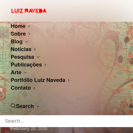
Home
Sobre
Blog
Notícias
Pesquisa
Publicações
Arte
Portfólio Luiz Naveda
Contato
Search
February 20, 2026