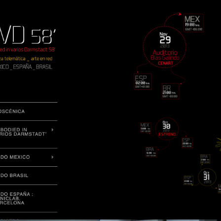
Dança
,
Performance
,
Arte Computacional