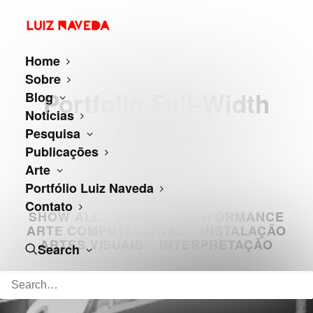
Home
Sobre
Portfolio Full-Width
Blog
Notícias
Square
Pesquisa
Publicações
Arte
Portfólio Luiz Naveda
Contato
SHOW ALL
DANÇA
PERFORMANCE
ARTE COMPUTACIONAL
INSTALAÇÃO
ARTES VISUAIS
INTERPRETAÇÃO
Search